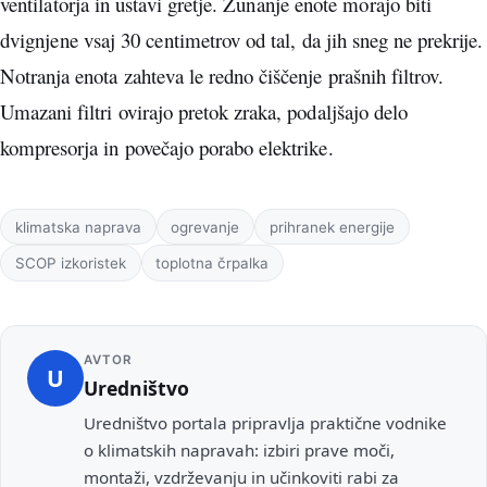
ventilatorja in ustavi gretje. Zunanje enote morajo biti
dvignjene vsaj 30 centimetrov od tal, da jih sneg ne prekrije.
Notranja enota zahteva le redno čiščenje prašnih filtrov.
Umazani filtri ovirajo pretok zraka, podaljšajo delo
kompresorja in povečajo porabo elektrike.
Oznake
klimatska naprava
ogrevanje
prihranek energije
SCOP izkoristek
toplotna črpalka
AVTOR
U
Uredništvo
Uredništvo portala pripravlja praktične vodnike
o klimatskih napravah: izbiri prave moči,
montaži, vzdrževanju in učinkoviti rabi za