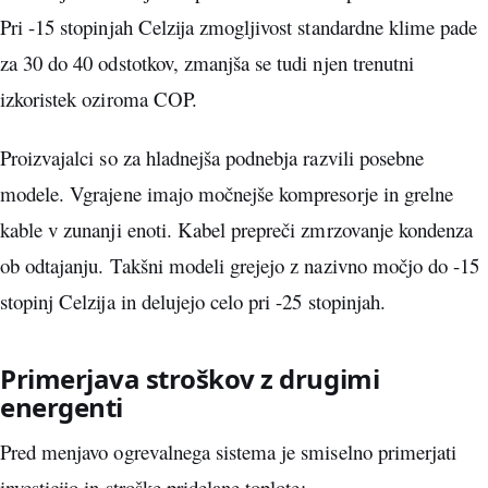
Pri -15 stopinjah Celzija zmogljivost standardne klime pade
za 30 do 40 odstotkov, zmanjša se tudi njen trenutni
izkoristek oziroma COP.
Proizvajalci so za hladnejša podnebja razvili posebne
modele. Vgrajene imajo močnejše kompresorje in grelne
kable v zunanji enoti. Kabel prepreči zmrzovanje kondenza
ob odtajanju. Takšni modeli grejejo z nazivno močjo do -15
stopinj Celzija in delujejo celo pri -25 stopinjah.
Primerjava stroškov z drugimi
energenti
Pred menjavo ogrevalnega sistema je smiselno primerjati
investicijo in stroške pridelane toplote: