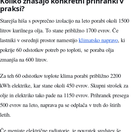
Koliko znašajo konkretni prihranki v
praksi?
Starejša hiša s povprečno izolacijo na leto porabi okoli 1500
litrov kurilnega olja. To stane približno 1700 evrov. Če
lastniki v osrednji prostor namestijo
klimatsko napravo
, ki
pokrije 60 odstotkov potreb po toploti, se poraba olja
zmanjša na 600 litrov.
Za teh 60 odstotkov toplote klima porabi približno 2200
kWh elektrike, kar stane okoli 450 evrov. Skupni strošek za
olje in elektriko tako pade na 1150 evrov. Prihranek presega
500 evrov na leto, naprava pa se odplača v treh do štirih
letih.
Če menjate električne radiatorje, je povratek sredstev še