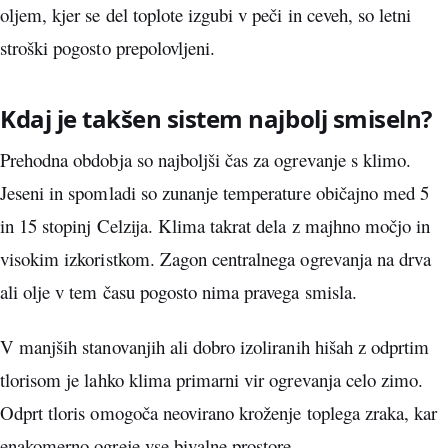
oljem, kjer se del toplote izgubi v peči in ceveh, so letni
stroški pogosto prepolovljeni.
Kdaj je takšen sistem najbolj smiseln?
Prehodna obdobja so najboljši čas za ogrevanje s klimo.
Jeseni in spomladi so zunanje temperature običajno med 5
in 15 stopinj Celzija. Klima takrat dela z majhno močjo in
visokim izkoristkom. Zagon centralnega ogrevanja na drva
ali olje v tem času pogosto nima pravega smisla.
V manjših stanovanjih ali dobro izoliranih hišah z odprtim
tlorisom je lahko klima primarni vir ogrevanja celo zimo.
Odprt tloris omogoča neovirano kroženje toplega zraka, kar
enakomerno ogreje vse bivalne prostore.