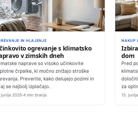
REVANJE IN HLAJENJE
NAKUP I
činkovito ogrevanje s klimatsko
Izbir
apravo v zimskih dneh
dom
imatske naprave so visoko učinkovite
Pred po
plotne črpalke, ki močno znižajo stroške
klimats
revanja. Preverite, kako delujejo pozimi in
določit
aj se najbolj izplačajo.
za opti
. junija 2026
·
4 min branja
15. juni