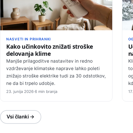
NASVETI IN PRIHRANKI
OG
Kako učinkovito znižati stroške
U
delovanja klime
n
Manjše prilagoditve nastavitev in redno
Kl
vzdrževanje klimatske naprave lahko poleti
to
znižajo stroške elektrike tudi za 30 odstotkov,
og
ne da bi trpelo udobje.
kd
23. junija 2026
·
6 min branja
17
Vsi članki →