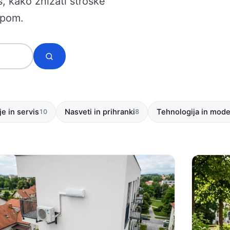
, kako znižati stroške
upom.
Isci
e in servis
Nasveti in prihranki
Tehnologija in mode
10
8