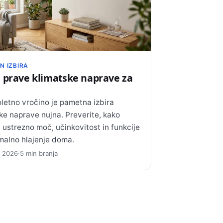
N IZBIRA
a prave klimatske naprave za
letno vročino je pametna izbira
ke naprave nujna. Preverite, kako
i ustrezno moč, učinkovitost in funkcije
malno hlajenje doma.
ja 2026
·
5 min branja