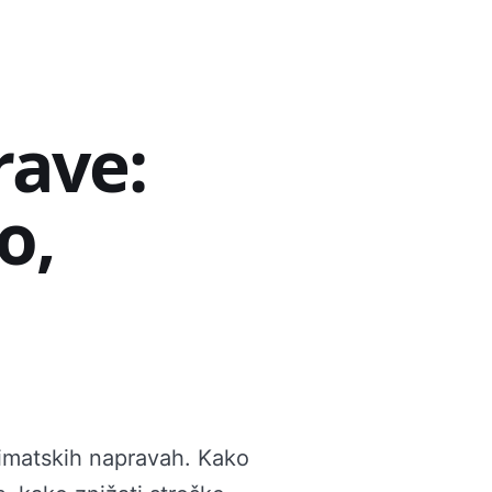
Isci
rave:
o,
imatskih napravah. Kako