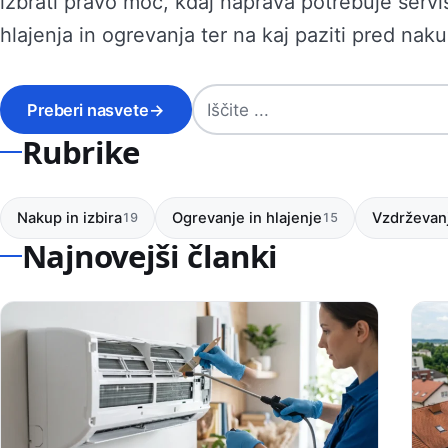
izbrati pravo moč, kdaj naprava potrebuje servis
hlajenja in ogrevanja ter na kaj paziti pred nak
Iskanje po strani
Preberi nasvete
→
Rubrike
Nakup in izbira
Ogrevanje in hlajenje
Vzdrževanj
19
15
Najnovejši članki