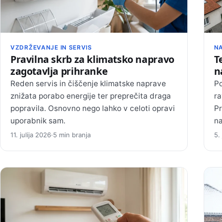
VZDRŽEVANJE IN SERVIS
NA
Pravilna skrb za klimatsko napravo
T
zagotavlja prihranke
n
Reden servis in čiščenje klimatske naprave
Po
znižata porabo energije ter preprečita draga
ra
popravila. Osnovno nego lahko v celoti opravi
Pr
uporabnik sam.
na
11. julija 2026
·
5 min branja
5.