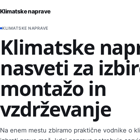
Klimatske naprave
Iskanje po strani
KLIMATSKE NAPRAVE
Klimatske nap
nasveti za izbir
montažo in
vzdrževanje
Na enem mestu zbiramo praktične vodnike o kl