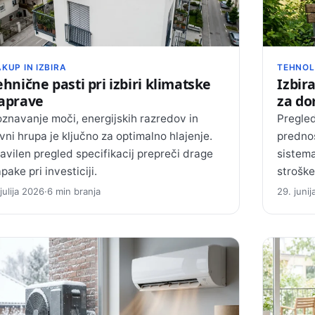
KUP IN IZBIRA
TEHNOL
ehnične pasti pri izbiri klimatske
Izbir
aprave
za d
znavanje moči, energijskih razredov in
Pregled
vni hrupa je ključno za optimalno hlajenje.
prednos
avilen pregled specifikacij prepreči drage
sistema
pake pri investiciji.
stroške
 julija 2026
·
6 min branja
29. juni