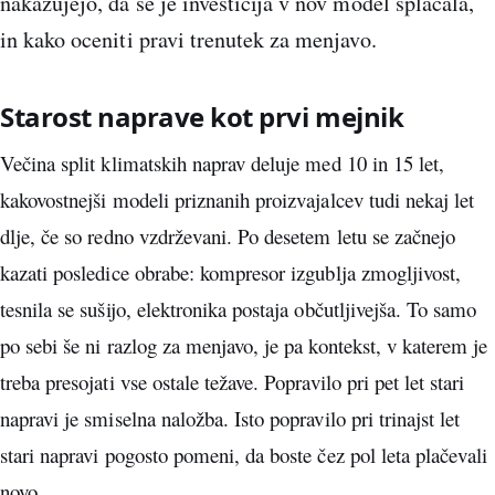
nakazujejo, da se je investicija v nov model splačala,
in kako oceniti pravi trenutek za menjavo.
Starost naprave kot prvi mejnik
Večina split klimatskih naprav deluje med 10 in 15 let,
kakovostnejši modeli priznanih proizvajalcev tudi nekaj let
dlje, če so redno vzdrževani. Po desetem letu se začnejo
kazati posledice obrabe: kompresor izgublja zmogljivost,
tesnila se sušijo, elektronika postaja občutljivejša. To samo
po sebi še ni razlog za menjavo, je pa kontekst, v katerem je
treba presojati vse ostale težave. Popravilo pri pet let stari
napravi je smiselna naložba. Isto popravilo pri trinajst let
stari napravi pogosto pomeni, da boste čez pol leta plačevali
novo.