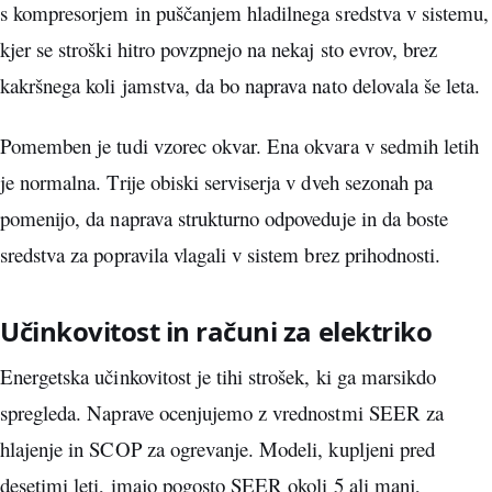
s kompresorjem in puščanjem hladilnega sredstva v sistemu,
kjer se stroški hitro povzpnejo na nekaj sto evrov, brez
kakršnega koli jamstva, da bo naprava nato delovala še leta.
Pomemben je tudi vzorec okvar. Ena okvara v sedmih letih
je normalna. Trije obiski serviserja v dveh sezonah pa
pomenijo, da naprava strukturno odpoveduje in da boste
sredstva za popravila vlagali v sistem brez prihodnosti.
Učinkovitost in računi za elektriko
Energetska učinkovitost je tihi strošek, ki ga marsikdo
spregleda. Naprave ocenjujemo z vrednostmi SEER za
hlajenje in SCOP za ogrevanje. Modeli, kupljeni pred
desetimi leti, imajo pogosto SEER okoli 5 ali manj,