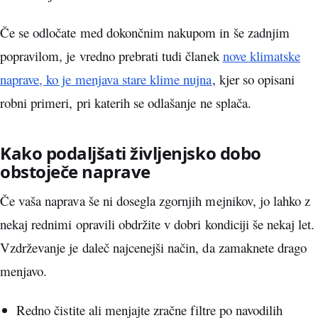
Če se odločate med dokončnim nakupom in še zadnjim
popravilom, je vredno prebrati tudi članek
nove klimatske
naprave, ko je menjava stare klime nujna
, kjer so opisani
robni primeri, pri katerih se odlašanje ne splača.
Kako podaljšati življenjsko dobo
obstoječe naprave
Če vaša naprava še ni dosegla zgornjih mejnikov, jo lahko z
nekaj rednimi opravili obdržite v dobri kondiciji še nekaj let.
Vzdrževanje je daleč najcenejši način, da zamaknete drago
menjavo.
Redno čistite ali menjajte zračne filtre po navodilih