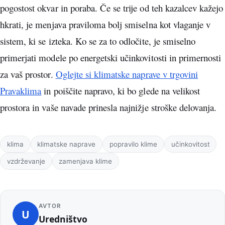
pogostost okvar in poraba. Če se trije od teh kazalcev kažejo
hkrati, je menjava praviloma bolj smiselna kot vlaganje v
sistem, ki se izteka. Ko se za to odločite, je smiselno
primerjati modele po energetski učinkovitosti in primernosti
za vaš prostor.
Oglejte si klimatske naprave v trgovini
Pravaklima
in poiščite napravo, ki bo glede na velikost
prostora in vaše navade prinesla najnižje stroške delovanja.
Oznake
klima
klimatske naprave
popravilo klime
učinkovitost
vzdrževanje
zamenjava klime
AVTOR
U
Uredništvo