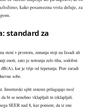
razložimo, kako posamezna vrsta deluje, za
kupom.
a: standard za
na steni v prostoru, zunanja stoji na fasadi ali
ji enoti, zato je notranja zelo tiha, sodobni
 dB(A), kar je tišje od šepetanja. Prav zaradi
 dnevne sobe.
. Inverterski split sistemi prilagajajo moč
da bi se nenehno vklapljali in izklapljali.
sega SEER nad 8, kar pomeni, da iz ene