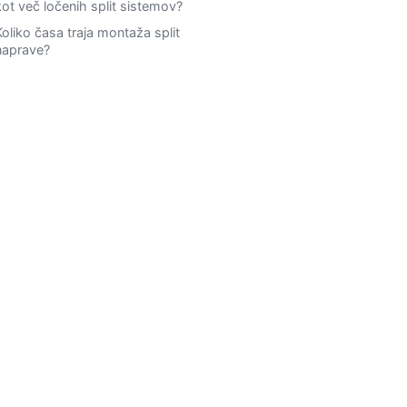
kot več ločenih split sistemov?
Koliko časa traja montaža split
naprave?