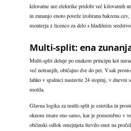
kilovatne ure elektrike pridobi več kilovatnih u
in zunanjo enoto poveže izolirana bakrena cev,
monterja z licenco za delo s hladilnim sredstv
Multi-split: ena zunanj
Multi-split deluje po enakem principu kot navad
več notranjih, običajno dve do pet. Vsak prosto
lahko v spalnici nastavite 24 stopinj, v dnevni
motila.
Glavna logika za multi-split je estetika in pro
oknom imate eno samo, kar je pomembno v večs
občinski odlok omejujeta število enot na pročel