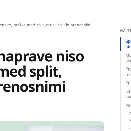
nake, razlike med split, multi-split in prenosnimi
Isci
NA T
Sp
st
naprave niso
Mu
ve
med split,
Pr
re
prenosnimi
Pr
Ka
sv
Po