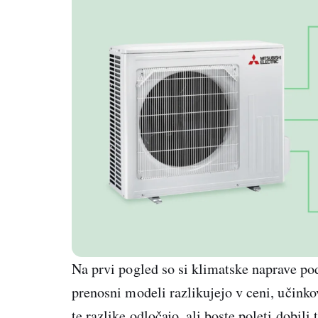
Na prvi pogled so si klimatske naprave podo
prenosni modeli razlikujejo v ceni, učinko
te razlike odločajo, ali boste poleti dobili 