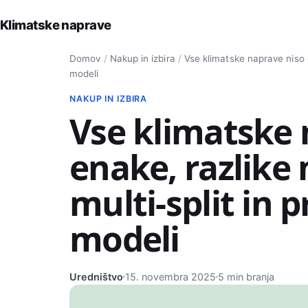
Klimatske naprave
Iskanje po strani
Domov
/
Nakup in izbira
/
Vse klimatske naprave niso e
modeli
NAKUP IN IZBIRA
Vse klimatske 
enake, razlike 
multi-split in 
modeli
Uredništvo
15. novembra 2025
5 min branja