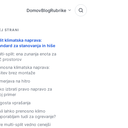
Domov
Blog
Rubrike
EJ STRANI
lit klimatska naprava:
andard za stanovanja in hiše
lti-split: ena zunanja enota za
č prostorov
enosna klimatska naprava:
šitev brez montaže
imerjava na hitro
ko izbrati pravo napravo za
oj primer
gosta vprašanja
Ali lahko prenosno klimo
uporabljam tudi za ogrevanje?
Je multi-split vedno cenejši