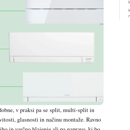
bne, v praksi pa se split, multi-split in
vitosti, glasnosti in načinu montaže. Ravno
tiho in varčno hlajenje ali pa napravo, ki bo