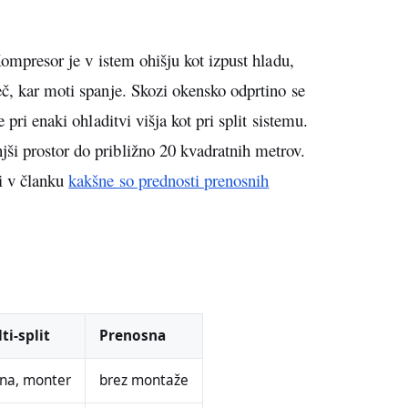
Kompresor je v istem ohišju kot izpust hladu,
eč, kar moti spanje. Skozi okensko odprtino se
 pri enaki ohladitvi višja kot pri split sistemu.
ši prostor do približno 20 kvadratnih metrov.
i v članku
kakšne so prednosti prenosnih
ti-split
Prenosna
jna, monter
brez montaže