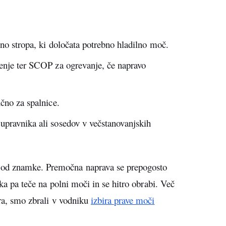
ino stropa, ki določata potrebno hladilno moč.
jenje ter SCOP za ogrevanje, če napravo
čno za spalnice.
upravnika ali sosedov v večstanovanjskih
 od znamke. Premočna naprava se prepogosto
bka pa teče na polni moči in se hitro obrabi. Več
ora, smo zbrali v vodniku
izbira prave moči