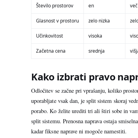
Število prostorov
en
več
Glasnost v prostoru
zelo nizka
zel
Učinkovitost
visoka
vis
Začetna cena
srednja
višj
Kako izbrati pravo nap
Odločitev se začne pri vprašanju, koliko prosto
uporabljate vsak dan, je split sistem skoraj ve
porabo. Ko želite urediti tri ali štiri sobe in 
split sistemu. Prenosna naprava ostaja smiselna
kadar fiksne naprave ni mogoče namestiti.