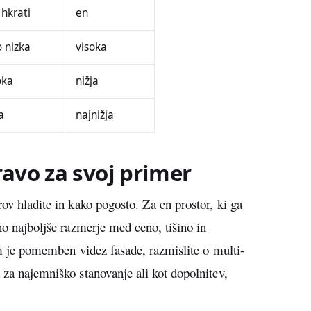
 hkrati
en
o nizka
visoka
oka
nižja
a
najnižja
ravo za svoj primer
rov hladite in kako pogosto. Za en prostor, ki ga
dno najboljše razmerje med ceno, tišino in
vam je pomemben videz fasade, razmislite o multi-
 za najemniško stanovanje ali kot dopolnitev,