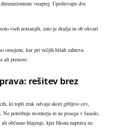
 dimenzionirate vnaprej. Upoštevajte dve
oto vseh notranjih, zato je dražja in ob okvari
o omejene, kar pri večjih hišah zahteva
e ali prenove.
rava: rešitev brez
h, ki topli zrak odvaja skozi gibljivo cev,
o. Ne potrebuje monterja in ne posega v fasado,
ali občasno hlajenje, kjer fiksna naprava ne