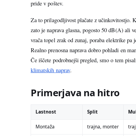
pride v poštev.
Za to prilagodljivost plačate z učinkovitostjo. 
zato je naprava glasna, pogosto 50 dB(A) ali v
vrača topel zrak od zunaj, poraba elektrike pa je
Realno prenosna naprava dobro pohladi en manj
Če iščete podrobnejši pregled, smo o tem pisal
klimatskih naprav
.
Primerjava na hitro
Lastnost
Split
Mul
Montaža
trajna, monter
tra