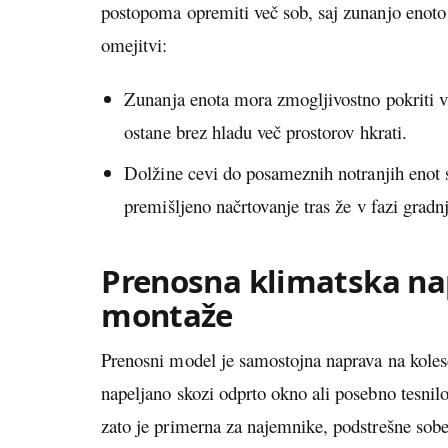
postopoma opremiti več sob, saj zunanjo enoto
omejitvi:
Zunanja enota mora zmogljivostno pokriti vs
ostane brez hladu več prostorov hkrati.
Dolžine cevi do posameznih notranjih enot s
premišljeno načrtovanje tras že v fazi gradnj
Prenosna klimatska nap
montaže
Prenosni model je samostojna naprava na kolesci
napeljano skozi odprto okno ali posebno tesnil
zato je primerna za najemnike, podstrešne sobe 