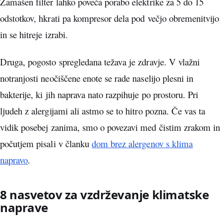
Zamašen filter lahko poveča porabo elektrike za 5 do 15
odstotkov, hkrati pa kompresor dela pod večjo obremenitvijo
in se hitreje izrabi.
Druga, pogosto spregledana težava je zdravje. V vlažni
notranjosti neočiščene enote se rade naselijo plesni in
bakterije, ki jih naprava nato razpihuje po prostoru. Pri
ljudeh z alergijami ali astmo se to hitro pozna. Če vas ta
vidik posebej zanima, smo o povezavi med čistim zrakom in
počutjem pisali v članku
dom brez alergenov s klima
napravo
.
8 nasvetov za vzdrževanje klimatske
naprave