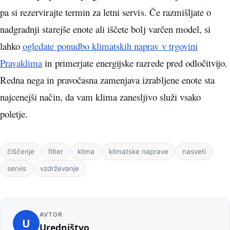
pa si rezervirajte termin za letni servis. Če razmišljate o
nadgradnji starejše enote ali iščete bolj varčen model, si
lahko
ogledate ponudbo klimatskih naprav v trgovini
Pravaklima
in primerjate energijske razrede pred odločitvijo.
Redna nega in pravočasna zamenjava izrabljene enote sta
najcenejši način, da vam klima zanesljivo služi vsako
poletje.
Oznake
čiščenje
filter
klima
klimatske naprave
nasveti
servis
vzdrževanje
AVTOR
U
Uredništvo