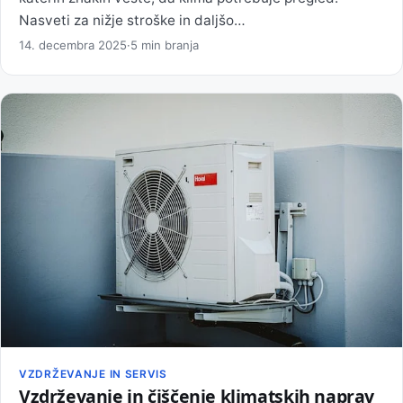
Nasveti za nižje stroške in daljšo…
14. decembra 2025
·
5 min branja
VZDRŽEVANJE IN SERVIS
Vzdrževanje in čiščenje klimatskih naprav