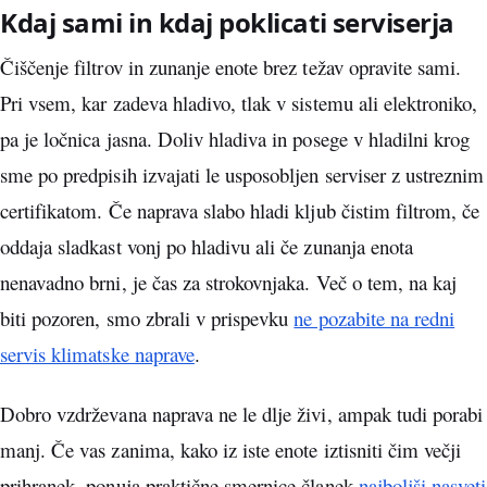
Kdaj sami in kdaj poklicati serviserja
Čiščenje filtrov in zunanje enote brez težav opravite sami.
Pri vsem, kar zadeva hladivo, tlak v sistemu ali elektroniko,
pa je ločnica jasna. Doliv hladiva in posege v hladilni krog
sme po predpisih izvajati le usposobljen serviser z ustreznim
certifikatom. Če naprava slabo hladi kljub čistim filtrom, če
oddaja sladkast vonj po hladivu ali če zunanja enota
nenavadno brni, je čas za strokovnjaka. Več o tem, na kaj
biti pozoren, smo zbrali v prispevku
ne pozabite na redni
servis klimatske naprave
.
Dobro vzdrževana naprava ne le dlje živi, ampak tudi porabi
manj. Če vas zanima, kako iz iste enote iztisniti čim večji
prihranek, ponuja praktične smernice članek
najboljši nasveti