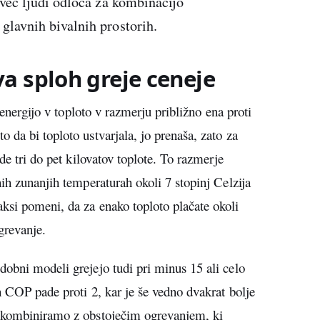
e več ljudi odloča za kombinacijo
 glavnih bivalnih prostorih.
a sploh greje ceneje
 energijo v toploto v razmerju približno ena proti
 da bi toploto ustvarjala, jo prenaša, zato za
de tri do pet kilovatov toplote. To razmerje
ih zunanjih temperaturah okoli 7 stopinj Celzija
ksi pomeni, da za enako toploto plačate okoli
grevanje.
obni modeli grejejo tudi pri minus 15 ali celo
h COP pade proti 2, kar je še vedno dvakrat bolje
o kombiniramo z obstoječim ogrevanjem, ki