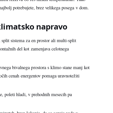
 najbolj potrebujete, brez velikega posega v dom.
klimatsko napravo
plit sistema za en prostor ali multi-split
ontažnih del kot zamenjava celotnega
vnega bivalnega prostora s klimo stane manj kot
čajočih cenah energentov pomaga uravnotežiti
je, poleti hladi, v prehodnih mesecih pa
minutah, brez čakanja, da se ogreje voda v