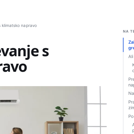
 klimatsko napravo
Isci
NA T
Za
vanje s
gr
Ali
ravo
Pr
na
Na 
Pr
zi
Po