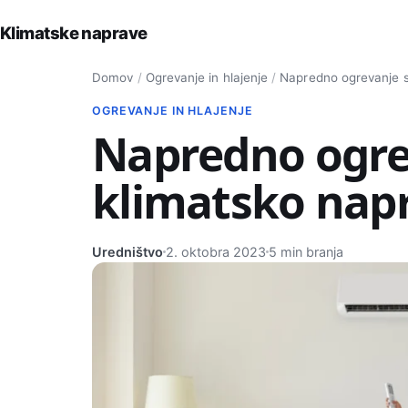
Klimatske naprave
Iskanje po strani
Domov
/
Ogrevanje in hlajenje
/
Napredno ogrevanje s
OGREVANJE IN HLAJENJE
Napredno ogre
klimatsko nap
Uredništvo
2. oktobra 2023
5 min branja