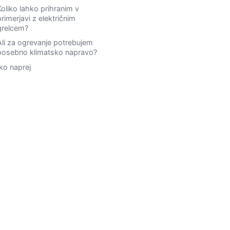
Koliko lahko prihranim v
primerjavi z električnim
grelcem?
Ali za ogrevanje potrebujem
posebno klimatsko napravo?
ko naprej