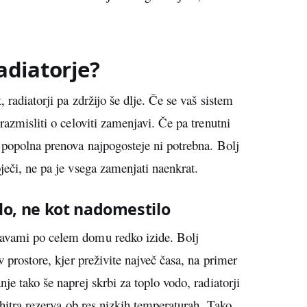
radiatorje?
, radiatorji pa zdržijo še dlje. Če se vaš sistem
razmisliti o celoviti zamenjavi. Če pa trenutni
, popolna prenova najpogosteje ni potrebna. Bolj
ječi, ne pa je vsega zamenjati naenkrat.
lo, ne kot nadomestilo
ravami po celem domu redko izide. Bolj
v prostore, kjer preživite največ časa, na primer
je tako še naprej skrbi za toplo vodo, radiatorji
t hitra rezerva ob res nizkih temperaturah. Tako