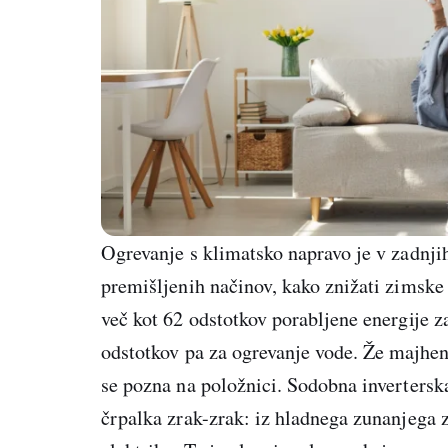
Ogrevanje s klimatsko napravo je v zadnjih
premišljenih načinov, kako znižati zimske
več kot 62 odstotkov porabljene energije z
odstotkov pa za ogrevanje vode. Že majhen
se pozna na položnici. Sodobna invertersk
črpalka zrak-zrak: iz hladnega zunanjega z