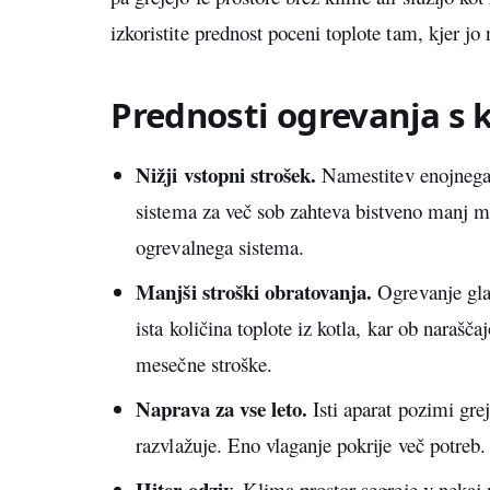
izkoristite prednost poceni toplote tam, kjer jo
Prednosti ogrevanja s 
Nižji vstopni strošek.
Namestitev enojnega s
sistema za več sob zahteva bistveno manj m
ogrevalnega sistema.
Manjši stroški obratovanja.
Ogrevanje gla
ista količina toplote iz kotla, kar ob naraš
mesečne stroške.
Naprava za vse leto.
Isti aparat pozimi gre
razvlažuje. Eno vlaganje pokrije več potreb.
Hiter odziv.
Klima prostor segreje v nekaj 