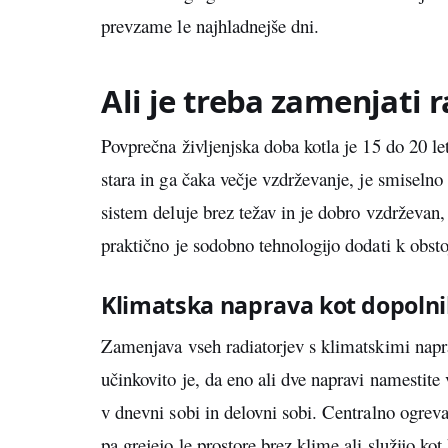
prevzame le najhladnejše dni.
Ali je treba zamenjati 
Povprečna življenjska doba kotla je 15 do 20 let
stara in ga čaka večje vzdrževanje, je smiselno 
sistem deluje brez težav in je dobro vzdrževan
praktično je sodobno tehnologijo dodati k obsto
Klimatska naprava kot dopolni
Zamenjava vseh radiatorjev s klimatskimi nap
učinkovito je, da eno ali dve napravi namestite 
v dnevni sobi in delovni sobi. Centralno ogrevan
pa grejejo le prostore brez klime ali služijo ko