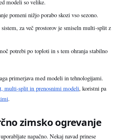
ed modeli so velike.
je pomeni nižjo porabo skozi vso sezono.
 sistem, za več prostorov je smiseln multi-split z
moč potrebi po toploti in s tem ohranja stabilno
maga primerjava med modeli in tehnologijami.
t, multi-split in prenosnimi modeli
, koristni pa
zimi
.
arčno zimsko ogrevanje
o uporabljate napačno. Nekaj navad prinese