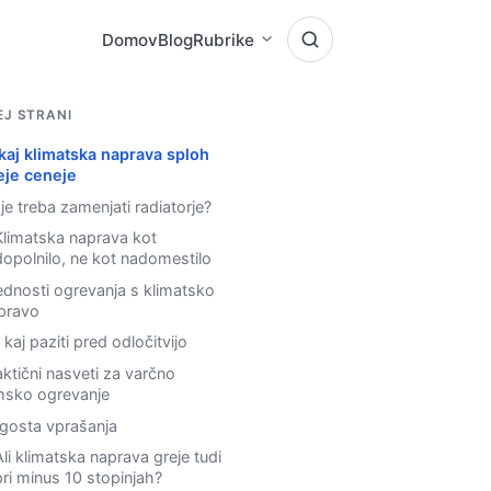
Domov
Blog
Rubrike
EJ STRANI
kaj klimatska naprava sploh
eje ceneje
 je treba zamenjati radiatorje?
Klimatska naprava kot
dopolnilo, ne kot nadomestilo
ednosti ogrevanja s klimatsko
pravo
kaj paziti pred odločitvijo
aktični nasveti za varčno
msko ogrevanje
gosta vprašanja
Ali klimatska naprava greje tudi
pri minus 10 stopinjah?