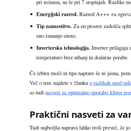
pri minusu, ne le pri 7 stopinjah. Razlike m
Energijski razred.
Razred A+++ za ogrevan
Tip namestitve.
Za en prostor zadošča split
eno zunanjo enoto.
Inverterska tehnologija.
Inverter prilagaja 
temperaturo brez nihanj in dodatne porabe.
Če izbira moči in tipa naprave še ni jasna, po
Več o tem najdete v članku
o razlikah med spli
so tudi
nasveti za optimalno uporabo klime po
Praktični nasveti za v
Tudi najboljša naprava lahko troši preveč, če j