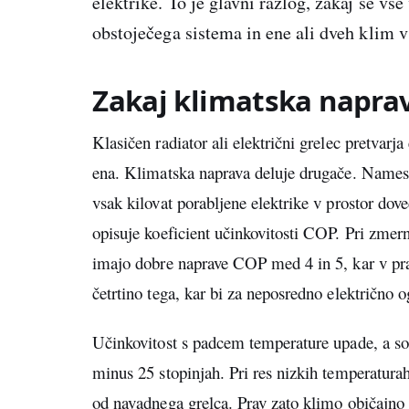
elektrike. To je glavni razlog, zakaj se vs
obstoječega sistema in ene ali dveh klim v
Zakaj klimatska naprav
Klasičen radiator ali električni grelec pretvarja
ena. Klimatska naprava deluje drugače. Namesto
vsak kilovat porabljene elektrike v prostor dove
opisuje koeficient učinkovitosti COP. Pri zmern
imajo dobre naprave COP med 4 in 5, kar v pra
četrtino tega, kar bi za neposredno električno o
Učinkovitost s padcem temperature upade, a sod
minus 25 stopinjah. Pri res nizkih temperatura
od navadnega grelca. Prav zato klimo običajn