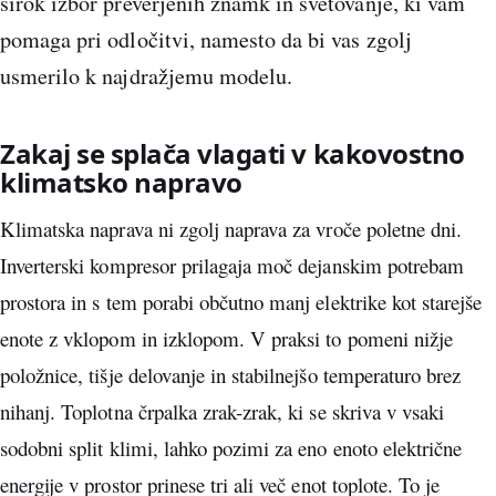
širok izbor preverjenih znamk in svetovanje, ki vam
pomaga pri odločitvi, namesto da bi vas zgolj
usmerilo k najdražjemu modelu.
Zakaj se splača vlagati v kakovostno
klimatsko napravo
Klimatska naprava ni zgolj naprava za vroče poletne dni.
Inverterski kompresor prilagaja moč dejanskim potrebam
prostora in s tem porabi občutno manj elektrike kot starejše
enote z vklopom in izklopom. V praksi to pomeni nižje
položnice, tišje delovanje in stabilnejšo temperaturo brez
nihanj. Toplotna črpalka zrak-zrak, ki se skriva v vsaki
sodobni split klimi, lahko pozimi za eno enoto električne
energije v prostor prinese tri ali več enot toplote. To je