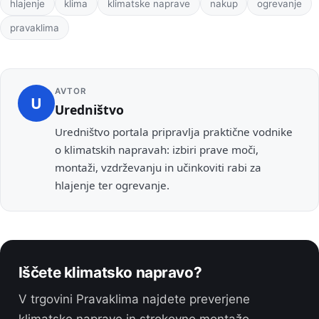
Oznake
hlajenje
klima
klimatske naprave
nakup
ogrevanje
pravaklima
AVTOR
U
Uredništvo
Uredništvo portala pripravlja praktične vodnike
o klimatskih napravah: izbiri prave moči,
montaži, vzdrževanju in učinkoviti rabi za
hlajenje ter ogrevanje.
Iščete klimatsko napravo?
V trgovini Pravaklima najdete preverjene
klimatske naprave in strokovno montažo.