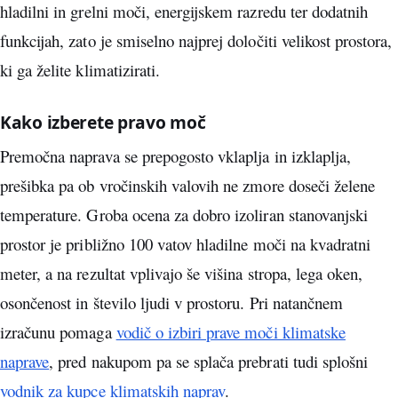
hladilni in grelni moči, energijskem razredu ter dodatnih
funkcijah, zato je smiselno najprej določiti velikost prostora,
ki ga želite klimatizirati.
Kako izberete pravo moč
Premočna naprava se prepogosto vklaplja in izklaplja,
prešibka pa ob vročinskih valovih ne zmore doseči želene
temperature. Groba ocena za dobro izoliran stanovanjski
prostor je približno 100 vatov hladilne moči na kvadratni
meter, a na rezultat vplivajo še višina stropa, lega oken,
osončenost in število ljudi v prostoru. Pri natančnem
izračunu pomaga
vodič o izbiri prave moči klimatske
naprave
, pred nakupom pa se splača prebrati tudi splošni
vodnik za kupce klimatskih naprav
.