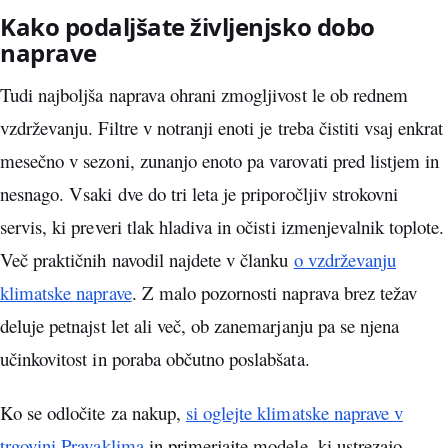
Kako podaljšate življenjsko dobo
naprave
Tudi najboljša naprava ohrani zmogljivost le ob rednem
vzdrževanju. Filtre v notranji enoti je treba čistiti vsaj enkrat
mesečno v sezoni, zunanjo enoto pa varovati pred listjem in
nesnago. Vsaki dve do tri leta je priporočljiv strokovni
servis, ki preveri tlak hladiva in očisti izmenjevalnik toplote.
Več praktičnih navodil najdete v članku
o vzdrževanju
klimatske naprave
. Z malo pozornosti naprava brez težav
deluje petnajst let ali več, ob zanemarjanju pa se njena
učinkovitost in poraba občutno poslabšata.
Ko se odločite za nakup,
si oglejte klimatske naprave v
trgovini Pravaklima
in primerjajte modele, ki ustrezajo