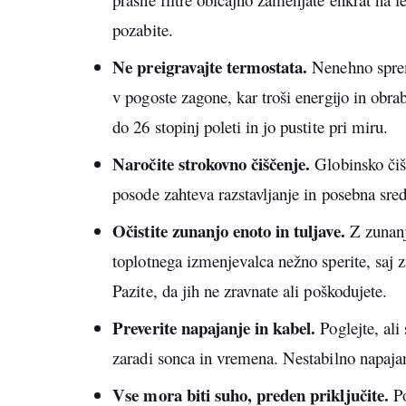
pozabite.
Ne preigravajte termostata.
Nenehno spremi
v pogoste zagone, kar troši energijo in obra
do 26 stopinj poleti in jo pustite pri miru.
Naročite strokovno čiščenje.
Globinsko čišč
posode zahteva razstavljanje in posebna sreds
Očistite zunanjo enoto in tuljave.
Z zunanje
toplotnega izmenjevalca nežno sperite, saj 
Pazite, da jih ne zravnate ali poškodujete.
Preverite napajanje in kabel.
Poglejte, ali 
zaradi sonca in vremena. Nestabilno napajan
Vse mora biti suho, preden priključite.
Po