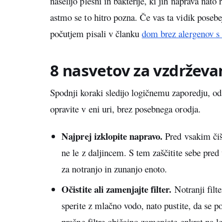
naselijo plesni in bakterije, ki jih naprava nato 
astmo se to hitro pozna. Če vas ta vidik pose
počutjem pisali v članku
dom brez alergenov s
8 nasvetov za vzdrževa
Spodnji koraki sledijo logičnemu zaporedju, od
opravite v eni uri, brez posebnega orodja.
Najprej izklopite napravo.
Pred vsakim čiš
ne le z daljincem. S tem zaščitite sebe pre
za notranjo in zunanjo enoto.
Očistite ali zamenjajte filter.
Notranji filte
sperite z mlačno vodo, nato pustite, da se p
prašne filtre običajno zamenjate enkrat na l