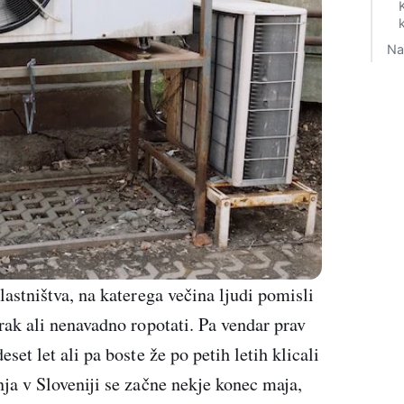
Na
lastništva, na katerega večina ljudi pomisli
zrak ali nenavadno ropotati. Pa vendar prav
set let ali pa boste že po petih letih klicali
nja v Sloveniji se začne nekje konec maja,