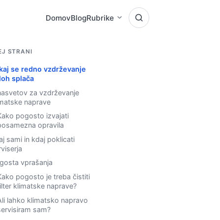
Domov
Blog
Rubrike
EJ STRANI
kaj se redno vzdrževanje
loh splača
nasvetov za vzdrževanje
imatske naprave
Kako pogosto izvajati
posamezna opravila
j sami in kdaj poklicati
rviserja
gosta vprašanja
Kako pogosto je treba čistiti
filter klimatske naprave?
Ali lahko klimatsko napravo
servisiram sam?