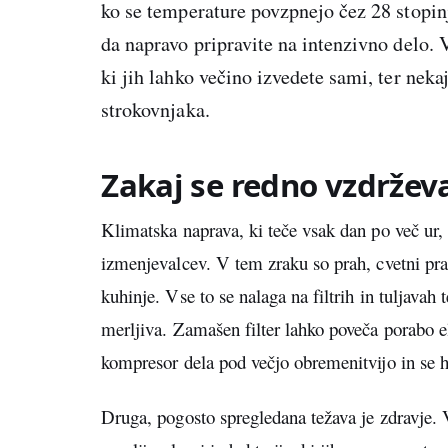
ko se temperature povzpnejo čez 28 stopinj
da napravo pripravite na intenzivno delo. 
ki jih lahko večino izvedete sami, ter nekaj
strokovnjaka.
Zakaj se redno vzdržev
Klimatska naprava, ki teče vsak dan po več ur, v
izmenjevalcev. V tem zraku so prah, cvetni prah
kuhinje. Vse to se nalaga na filtrih in tuljavah
merljiva. Zamašen filter lahko poveča porabo el
kompresor dela pod večjo obremenitvijo in se hi
Druga, pogosto spregledana težava je zdravje. V