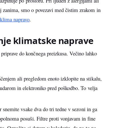
razpihuje po prostoru. Pri ljudeh z alergijami ali
bej zanima, smo o povezavi med čistim zrakom in
 klima napravo
.
nje klimatske naprave
 priprave do končnega preizkusa. Večino lahko
čenjem ali pregledom enoto izklopite na stikalu,
d udarom in elektroniko pred poškodbo. To velja
r snemite vsake dva do tri tedne v sezoni in ga
opolnoma posuši. Filtre proti vonjavam in fine
eto. Označite si datum v koledarju, da na to ne