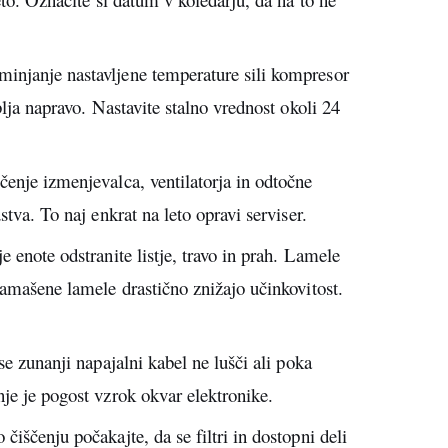
njanje nastavljene temperature sili kompresor
blja napravo. Nastavite stalno vrednost okoli 24
enje izmenjevalca, ventilatorja in odtočne
tva. To naj enkrat na leto opravi serviser.
 enote odstranite listje, travo in prah. Lamele
zamašene lamele drastično znižajo učinkovitost.
se zunanji napajalni kabel ne lušči ali poka
je je pogost vzrok okvar elektronike.
 čiščenju počakajte, da se filtri in dostopni deli