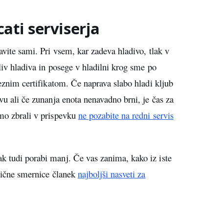
cati serviserja
avite sami. Pri vsem, kar zadeva hladivo, tlak v
oliv hladiva in posege v hladilni krog sme po
reznim certifikatom. Če naprava slabo hladi kljub
ivu ali če zunanja enota nenavadno brni, je čas za
smo zbrali v prispevku
ne pozabite na redni servis
k tudi porabi manj. Če vas zanima, kako iz iste
ktične smernice članek
najboljši nasveti za