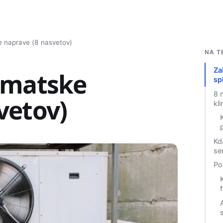
e naprave (8 nasvetov)
Isci
NA T
Za
limatske
sp
8 
vetov)
kl
Kda
se
Po