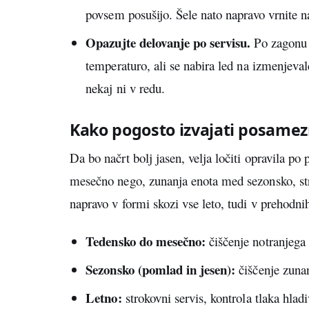
povsem posušijo. Šele nato napravo vrnite na
Opazujte delovanje po servisu.
Po zagonu s
temperaturo, ali se nabira led na izmenjeval
nekaj ni v redu.
Kako pogosto izvajati posamez
Da bo načrt bolj jasen, velja ločiti opravila po
mesečno nego, zunanja enota med sezonsko, str
napravo v formi skozi vse leto, tudi v prehodni
Tedensko do mesečno:
čiščenje notranjega f
Sezonsko (pomlad in jesen):
čiščenje zuna
Letno:
strokovni servis, kontrola tlaka hladi