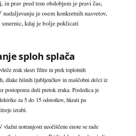
, in prav pred tem obdobjem je pravi čas,
V nadaljevanju je osem konkretnih nasvetov,
 smernic, kdaj je bolje poklicati
anje sploh splača
leče zrak skozi filtre in prek toplotnih
, dlake hišnih ljubljenčkov in maščobni delci iz
 ter postopoma duši pretok zraka. Posledica je
ektrike za 5 do 15 odstotkov, hkrati pa
treje izrabi.
 vlažni notranjosti neočiščene enote se rade