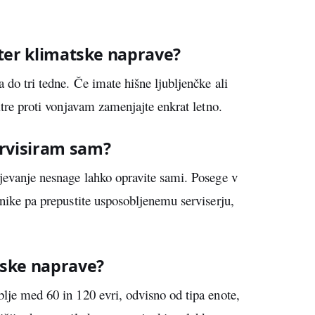
ilter klimatske naprave?
a do tri tedne. Če imate hišne ljubljenčke ali
iltre proti vonjavam zamenjajte enkrat letno.
ervisiram sam?
njevanje nesnage lahko opravite sami. Posege v
ronike pa prepustite usposobljenemu serviserju,
atske naprave?
blje med 60 in 120 evri, odvisno od tipa enote,