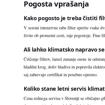
Pogosta vprašanja
Kako pogosto je treba čistiti f
V sezoni intenzivne rabe filter sperite vsake dv
živite ob prometni cesti, raje pogosteje. Fine f
Ali lahko klimatsko napravo s
Čiščenje filtrov, lamel zunanje enote in odstra
hladilni krog, doliv hladiva in popravila elekt
saj zahtevajo certifikat in posebno opremo.
Koliko stane letni servis klim
Cena rednega servisa v Sloveniji se običajno gi