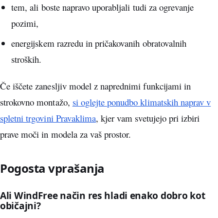
tem, ali boste napravo uporabljali tudi za ogrevanje
pozimi,
energijskem razredu in pričakovanih obratovalnih
stroških.
Če iščete zanesljiv model z naprednimi funkcijami in
strokovno montažo,
si oglejte ponudbo klimatskih naprav v
spletni trgovini Pravaklima
, kjer vam svetujejo pri izbiri
prave moči in modela za vaš prostor.
Pogosta vprašanja
Ali WindFree način res hladi enako dobro kot
običajni?