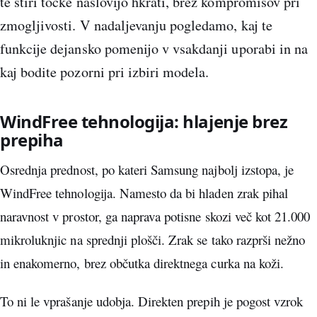
te štiri točke naslovijo hkrati, brez kompromisov pri
zmogljivosti. V nadaljevanju pogledamo, kaj te
funkcije dejansko pomenijo v vsakdanji uporabi in na
kaj bodite pozorni pri izbiri modela.
WindFree tehnologija: hlajenje brez
prepiha
Osrednja prednost, po kateri Samsung najbolj izstopa, je
WindFree tehnologija. Namesto da bi hladen zrak pihal
naravnost v prostor, ga naprava potisne skozi več kot 21.000
mikroluknjic na sprednji plošči. Zrak se tako razprši nežno
in enakomerno, brez občutka direktnega curka na koži.
To ni le vprašanje udobja. Direkten prepih je pogost vzrok