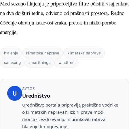
Med sezono hlajenja je priporočljivo filtre očistiti vsaj enkrat
na dva do štiri tedne, odvisno od prašnosti prostora. Redno
čiščenje ohranja kakovost zraka, pretok in nizko porabo
energije.
Oznake
hlajenje
klimatska naprava
klimatske naprave
samsung
smartthings
windfree
AVTOR
U
Uredništvo
Uredništvo portala pripravlja praktične vodnike
o klimatskih napravah: izbiri prave moči,
montaži, vzdrževanju in učinkoviti rabi za
hlajenje ter ogrevanje.