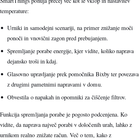
SmartThings ponuja precej več kot le vklop in nastavitev
temperature:
Urniki in samodejni scenariji, na primer znižanje moči
ponoči in vnovični zagon pred prebujanjem.
Spremljanje porabe energije, kjer vidite, koliko naprava
dejansko troši in kdaj.
Glasovno upravljanje prek pomočnika Bixby ter povezava
z drugimi pametnimi napravami v domu.
Obvestila o napakah in opomniki za čiščenje filtrov.
Funkcija spremljanja porabe je pogosto podcenjena. Ko
vidite, da naprava največ porabi v določenih urah, lahko z
urnikom realno znižate račun. Več o tem, kako z