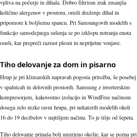
vpliva na počutje in dihala. Dobro filtriran zrak zmanjša
količino alergenov v prostoru, omili draženje dihal in
pripomore k boljšemu spancu. Pri Samsungovih modelih s
funkcijo samodejnega sušenja se po izklopu notranja enota
osuši, kar prepreči razrast plesni in neprijetne vonjave.
Tiho delovanje za dom in pisarno
Hrup je pri klimatskih napravah pogosta pritožba, še posebej
v spalnicah in delovnih prostorih. Samsung z inverterskim
kompresorjem, kakovostno izolacijo in WindFree načinom
dosega zelo nizke ravni hrupa, pri nekaterih modelih okoli
16 do 19 decibelov v najtišjem načinu. To je tišje od šepeta.
Tiho delovanje prinaša bolj umirjeno okolje, kar se pozna pri